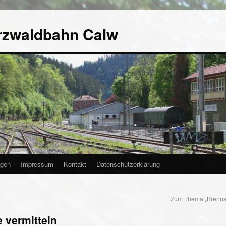
rzwaldbahn Calw
agen
Impressum
Kontakt
Datenschutzerklärung
Zum Thema „Brennst
 vermitteln