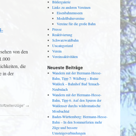
Bildergalerie
Links zu anderen Vereinen
Eisenbahnmuseen
Modellbahnvereine
Vereine für die große Bahn
4-
Presse
Reaktivierung
Schwarzwaldbahn
Uncategorized
gesehen von den
Verein
Vereinsaktivitäten
1.000
chkeiten, die
Neueste Beiträge
e in der
Wandern mit der Hermann-Hesse-
Bahn, Tipp 7: Wildberg – Ruine
Waldeck – Bahnhof Bad Teinach-
Neubulach
Wandern mit der Hermann-Hesse-
Bahn, Tipp 6. Auf den Spuren der
offzellenzüge“
→
Waldenser durchs wildromatische
Monbachtal
Baden-Württemberg: Hermann-Hesse-
Bahn – In den Sommerferien mehr
Züge und bessere
Umsteigeverbindungen