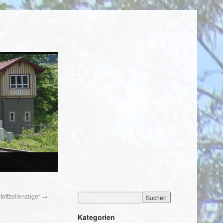
offzellenzüge“
→
Kategorien