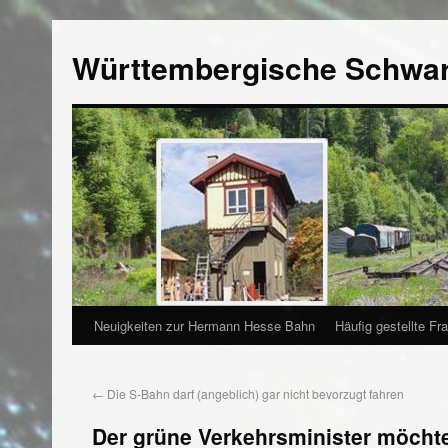
Württembergische Schwa
Neuigkeiten zur Hermann Hesse Bahn
Häufig gestellte Fr
←
Die S-Bahn darf (angeblich) gar nicht bevorzugt fahren
Der grüne Verkehrsminister möchte