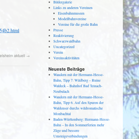
Bildergalerie
Links zu anderen Vereinen
Eisenbahnmuseen
Modellbahnvereine
Vereine für die große Bahn
c54b2.html
Presse
Reaktivierung
Schwarzwaldbahn
Uncategorized
Verein
elsheim aktuell
→
Vereinsaktivitäten
Neueste Beiträge
Wandern mit der Hermann-Hesse-
Bahn, Tipp 7: Wildberg – Ruine
Waldeck – Bahnhof Bad Teinach-
Neubulach
Wandern mit der Hermann-Hesse-
Bahn, Tipp 6. Auf den Spuren der
Waldenser durchs wildromatische
Monbachtal
Baden-Württemberg: Hermann-Hesse-
Bahn – In den Sommerferien mehr
Züge und bessere
Umsteigeverbindungen