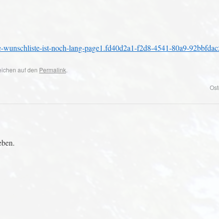
t-die-wunschliste-ist-noch-lang-page1.fd40d2a1-f2d8-4541-80a9-92bbfda
zeichen auf den
Permalink
.
Ost
eben.