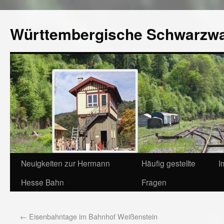
Württembergische Schwarzw
Neuigkeiten zur Hermann
Häufig gestellte
I
Hesse Bahn
Fragen
←
Eisenbahntage im Bahnhof Weißenstein