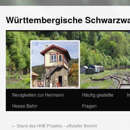
Württembergische Schwarzw
Neuigkeiten zur Hermann
Häufig gestellte
I
Hesse Bahn
Fragen
←
Stand des HHB Projekts – offizieller Bericht