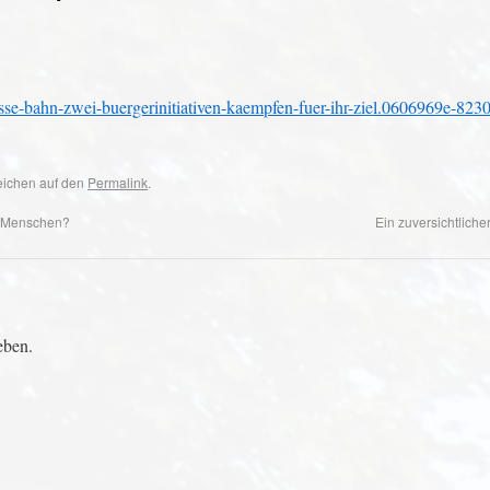
hesse-bahn-zwei-buergerinitiativen-kaempfen-fuer-ihr-ziel.0606969e-8230
zeichen auf den
Permalink
.
s Menschen?
Ein zuversichtliche
eben.