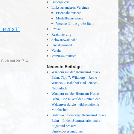
Bildergalerie
Links zu anderen Vereinen
Eisenbahnmuseen
Modellbahnvereine
Vereine für die große Bahn
-442f-8fff-
Presse
Reaktivierung
Schwarzwaldbahn
Uncategorized
Verein
Vereinsaktivitäten
r Blick auf 2017
→
Neueste Beiträge
Wandern mit der Hermann-Hesse-
Bahn, Tipp 7: Wildberg – Ruine
Waldeck – Bahnhof Bad Teinach-
Neubulach
Wandern mit der Hermann-Hesse-
Bahn, Tipp 6. Auf den Spuren der
Waldenser durchs wildromatische
Monbachtal
Baden-Württemberg: Hermann-Hesse-
Bahn – In den Sommerferien mehr
Züge und bessere
Umsteigeverbindungen