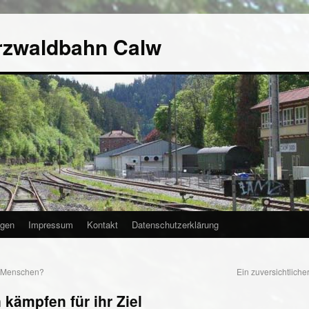
rzwaldbahn Calw
agen
Impressum
Kontakt
Datenschutzerklärung
s Menschen?
Ein zuversichtliche
 kämpfen für ihr Ziel