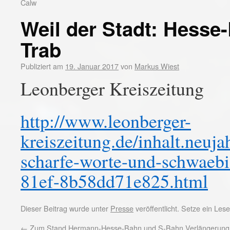
Calw
Weil der Stadt: Hesse-
Trab
Publiziert am
19. Januar 2017
von
Markus Wiest
Leonberger Kreiszeitung
http://www.leonberger-
kreiszeitung.de/inhalt.neuja
scharfe-worte-und-schwaebi
81ef-8b58dd71e825.html
Dieser Beitrag wurde unter
Presse
veröffentlicht. Setze ein Le
←
Zum Stand Hermann-Hesse-Bahn und S-Bahn Verlängerung