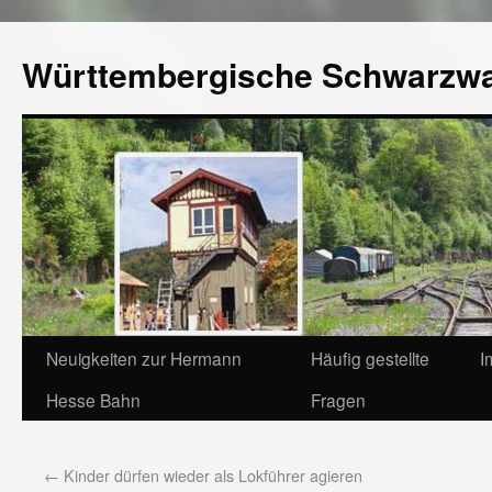
Württembergische Schwarzw
Neuigkeiten zur Hermann
Häufig gestellte
I
Hesse Bahn
Fragen
←
Kinder dürfen wieder als Lokführer agieren