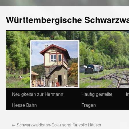
Württembergische Schwarzw
Neuigkeiten zur Hermann
Häufig gestellte
I
Hesse Bahn
Fragen
←
Schwarzwaldbahn-Doku sorgt für volle Häuser