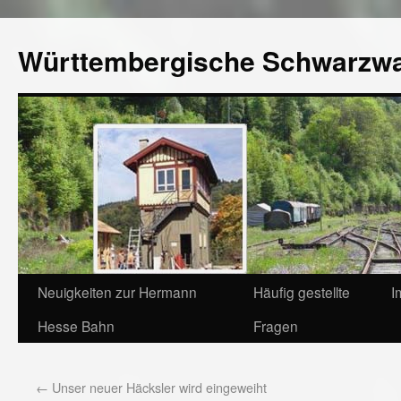
Württembergische Schwarzw
Neuigkeiten zur Hermann
Häufig gestellte
I
Hesse Bahn
Fragen
←
Unser neuer Häcksler wird eingeweiht