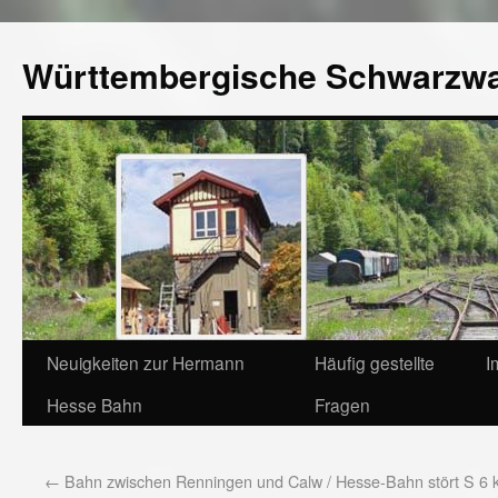
Württembergische Schwarzw
Neuigkeiten zur Hermann
Häufig gestellte
I
Hesse Bahn
Fragen
←
Bahn zwischen Renningen und Calw / Hesse-Bahn stört S 6