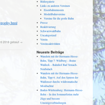
Bildergalerie
Links zu anderen Vereinen
Eisenbahnmuseen
Modellbahnvereine
Vereine für die große Bahn
-trophy.html
Presse
Reaktivierung
Schwarzwaldbahn
Uncategorized
Verein
rd 2018 gebaut
→
Vereinsaktivitäten
Neueste Beiträge
Wandern mit der Hermann-Hesse-
Bahn, Tipp 7: Wildberg – Ruine
Waldeck – Bahnhof Bad Teinach-
Neubulach
Wandern mit der Hermann-Hesse-
Bahn, Tipp 6. Auf den Spuren der
Waldenser durchs wildromatische
Monbachtal
Baden-Württemberg: Hermann-Hesse-
Bahn – In den Sommerferien mehr
Züge und bessere
Umsteigeverbindungen