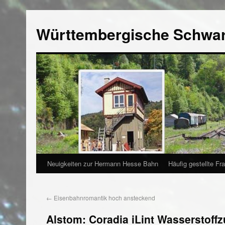
Württembergische Schwa
Neuigkeiten zur Hermann Hesse Bahn
Häufig gestellte Fr
←
Eisenbahnromantik hoch ansteckend
Alstom: Coradia iLint Wasserstoff