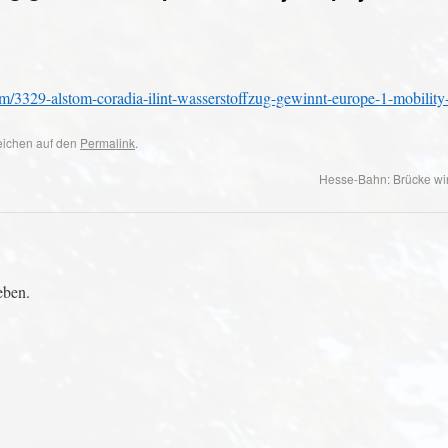
em/3329-alstom-coradia-ilint-wasserstoffzug-gewinnt-europe-1-mobility
zeichen auf den
Permalink
.
Hesse-Bahn: Brücke wi
eben.