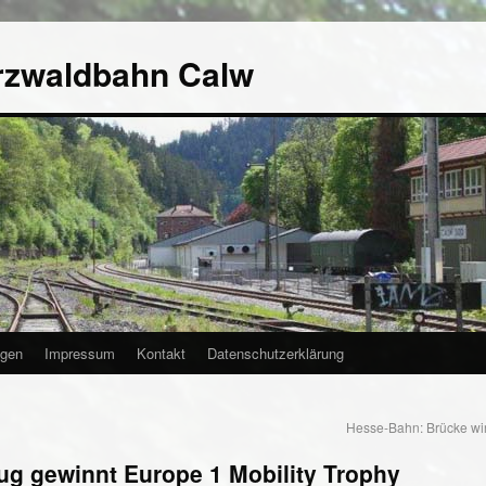
rzwaldbahn Calw
agen
Impressum
Kontakt
Datenschutzerklärung
Hesse-Bahn: Brücke wi
zug gewinnt Europe 1 Mobility Trophy