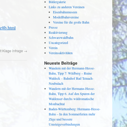
Bildergalerie
Links zu anderen Vereinen
Eisenbahnmuseen
Modellbahnvereine
Vereine für die große Bahn
3e8b.html
Presse
Reaktivierung
Schwarzwaldbahn
Uncategorized
Verein
lt Klage infrage
→
Vereinsaktivitäten
Neueste Beiträge
Wandern mit der Hermann-Hesse-
Bahn, Tipp 7: Wildberg – Ruine
Waldeck – Bahnhof Bad Teinach-
Neubulach
Wandern mit der Hermann-Hesse-
Bahn, Tipp 6. Auf den Spuren der
Waldenser durchs wildromatische
Monbachtal
Baden-Württemberg: Hermann-Hesse-
Bahn – In den Sommerferien mehr
Züge und bessere
Umsteigeverbindungen