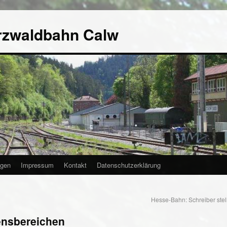
rzwaldbahn Calw
agen
Impressum
Kontakt
Datenschutzerklärung
Hesse-Bahn: Schreiber stel
bensbereichen