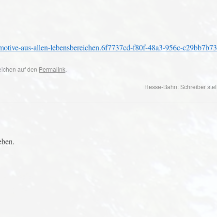
t-motive-aus-allen-lebensbereichen.6f7737cd-f80f-48a3-956c-c29bb7b7
zeichen auf den
Permalink
.
Hesse-Bahn: Schreiber stel
eben.