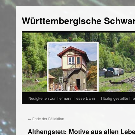
Württembergische Schwa
Neuigkeiten zur Hermann Hesse Bahn
Häufig gestellte Fr
←
Ende der Fällaktion
Althengstett: Motive aus allen Le