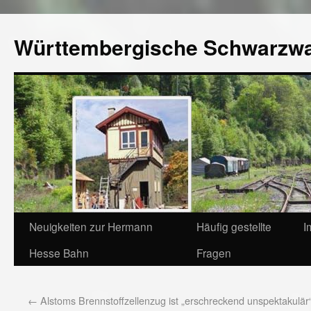
Württembergische Schwarzw
Neuigkeiten zur Hermann
Häufig gestellte
I
Hesse Bahn
Fragen
←
Alstoms Brennstoffzellenzug ist „erschreckend unspektakulär