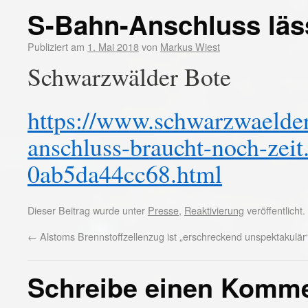
S-Bahn-Anschluss läss
Publiziert am
1. Mai 2018
von
Markus Wiest
Schwarzwälder Bote
https://www.schwarzwaelder-
anschluss-braucht-noch-zei
0ab5da44cc68.html
Dieser Beitrag wurde unter
Presse
,
Reaktivierung
veröffentlicht
←
Alstoms Brennstoffzellenzug ist „erschreckend unspektakulär
Schreibe einen Komm