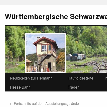
Württembergische Schwarzw
Neuigkeiten zur Hermann
Häufig gestellte
I
Hesse Bahn
Fragen
←
Fortschritte auf dem Ausstellungesgelände