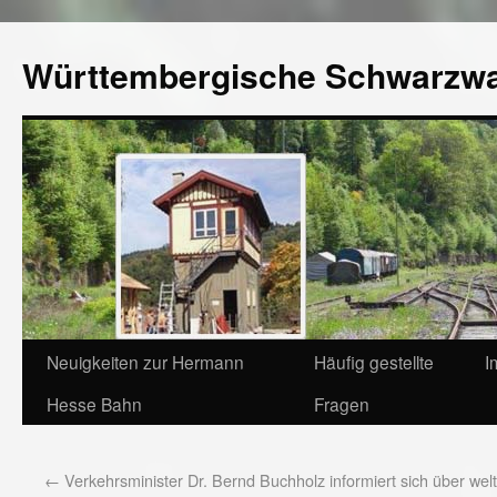
Württembergische Schwarzw
Neuigkeiten zur Hermann
Häufig gestellte
I
Hesse Bahn
Fragen
←
Verkehrsminister Dr. Bernd Buchholz informiert sich über welt