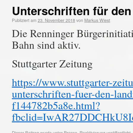
Unterschriften für den
Publiziert am
23. November 2018
von
Markus Wiest
Die Renninger Bürgerinitiat
Bahn sind aktiv.
Stuttgarter Zeitung
https://www.stuttgarter-zeit
unterschriften-fuer-den-lan
f144782b5a8e.html?
fbclid=IwAR27DDCHkU8
Dieser Beitrag wurde unter
Presse
,
Reaktivierung
veröffentlicht