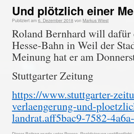
Und plötzlich einer M
Publiziert am
6. Dezember 2018
von
Markus Wiest
Roland Bernhard will dafür 
Hesse-Bahn in Weil der Stad
Meinung hat er am Donnerst
Stuttgarter Zeitung
https://www.stuttgarter-zeit
verlaengerung-und-ploetzli
landrat.aff5bac9-7582-4a6
Dieser Beitrag wurde unter
Presse
,
Reaktivierung
veröffentlicht