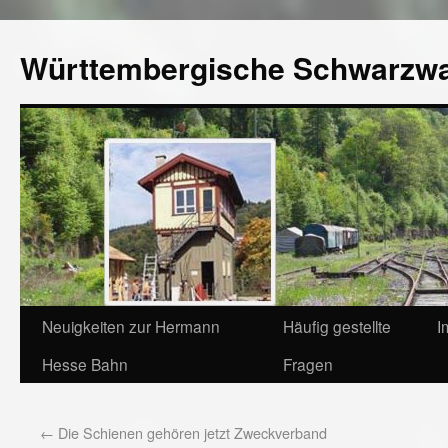
Württembergische Schwarzw
Neuigkeiten zur Hermann
Häufig gestellte
I
Hesse Bahn
Fragen
←
Die Schienen gehören jetzt Zweckverband