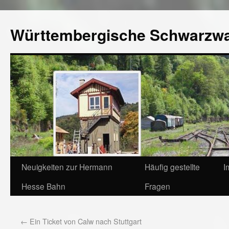
Württembergische Schwarzw
Neuigkeiten zur Hermann
Häufig gestellte
I
Hesse Bahn
Fragen
←
Ein Ticket von Calw nach Stuttgart