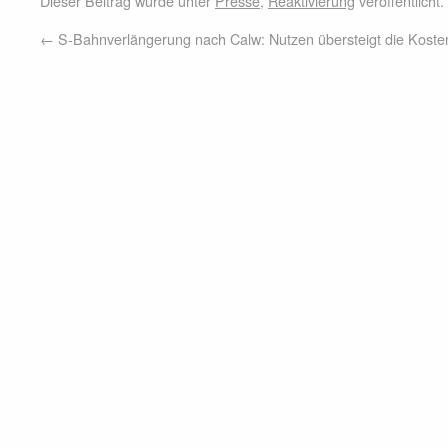
Dieser Beitrag wurde unter
Presse
,
Reaktivierung
veröffentlicht
←
S-Bahnverlängerung nach Calw: Nutzen übersteigt die Koste