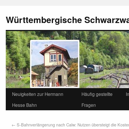
Württembergische Schwarzw
Neuigkeiten zur Hermann
Häufig gestellte
I
Hesse Bahn
Fragen
←
S-Bahnverlängerung nach Calw: Nutzen übersteigt die Koste