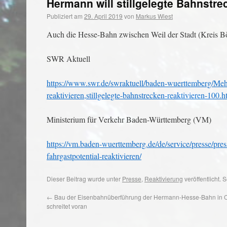
Hermann will stillgelegte Bahnstre
Publiziert am
29. April 2019
von
Markus Wiest
Auch die Hesse-Bahn zwischen Weil der Stadt (Kreis Böb
SWR Aktuell
https://www.swr.de/swraktuell/baden-wuerttemberg/Mehr
reaktivieren,stillgelegte-bahnstrecken-reaktivieren-100.h
Ministerium für Verkehr Baden-Württemberg (VM)
https://vm.baden-wuerttemberg.de/de/service/presse/pres
fahrgastpotential-reaktivieren/
Dieser Beitrag wurde unter
Presse
,
Reaktivierung
veröffentlicht.
←
Bau der Eisenbahnüberführung der Hermann-Hesse-Bahn in
schreitet voran