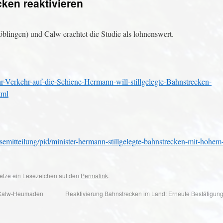
cken reaktivieren
lingen) und Calw erachtet die Studie als lohnenswert.
-Verkehr-auf-die-Schiene-Hermann-will-stillgelegte-Bahnstrecken-
tml
semitteilung/pid/minister-hermann-stillgelegte-bahnstrecken-mit-hohem
 Setze ein Lesezeichen auf den
Permalink
.
 Calw-Heumaden
Reaktivierung Bahnstrecken im Land: Erneute Bestätigung