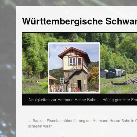
Württembergische Schwa
Neuigkeiten zur Hermann Hesse Bahn
Häufig gestellte Fr
←
Bau der Eisenbahnüberführung der Hermann-Hesse-Bahn in
schreitet voran