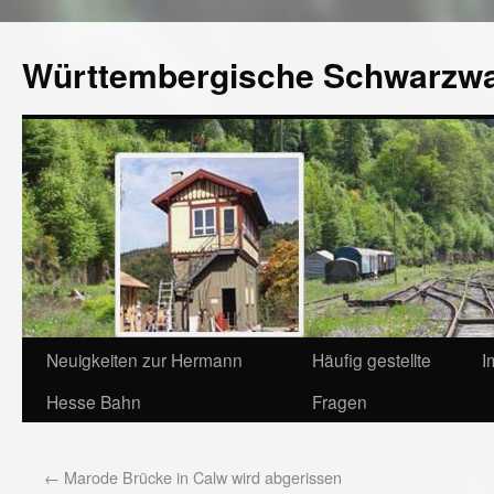
Württembergische Schwarzw
Neuigkeiten zur Hermann
Häufig gestellte
I
Hesse Bahn
Fragen
←
Marode Brücke in Calw wird abgerissen