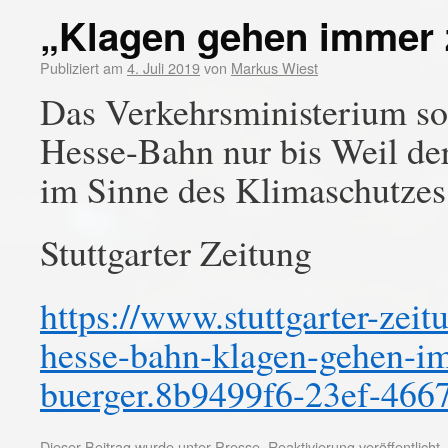
„Klagen gehen immer 
Publiziert am
4. Juli 2019
von
Markus Wiest
Das Verkehrsministerium sol
Hesse-Bahn nur bis Weil der
im Sinne des Klimaschutzes
Stuttgarter Zeitung
https://www.stuttgarter-zeit
hesse-bahn-klagen-gehen-im
buerger.8b9499f6-23ef-466
Dieser Beitrag wurde unter
Presse
,
Reaktivierung
veröffentlicht