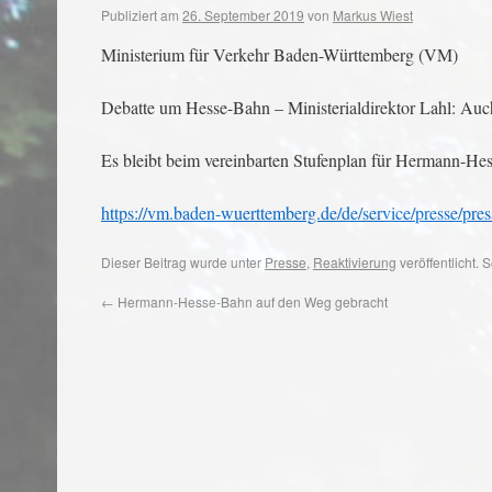
Publiziert am
26. September 2019
von
Markus Wiest
Ministerium für Verkehr Baden-Württemberg (VM)
Debatte um Hesse-Bahn – Ministerialdirektor Lahl: Auc
Es bleibt beim vereinbarten Stufenplan für Hermann-H
https://vm.baden-wuerttemberg.de/de/service/presse/pres
Dieser Beitrag wurde unter
Presse
,
Reaktivierung
veröffentlicht.
←
Hermann-Hesse-Bahn auf den Weg gebracht