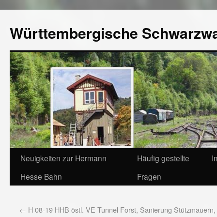
Württembergische Schwarzw
Neuigkeiten zur Hermann
Häufig gestellte
I
Hesse Bahn
Fragen
←
H 08-19 HHB östl. VE Tunnel Forst, Sanierung Stützmauern,