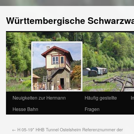
Württembergische Schwarzw
Neuigkeiten zur Hermann
Häufig gestellte
I
Hesse Bahn
Fragen
←
H 05-19* HHB Tunnel Ostelsheim Referenznummer der