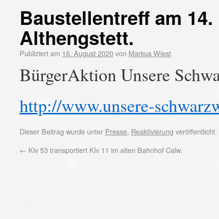
Baustellentreff am 14.
Althengstett.
Publiziert am
16. August 2020
von
Markus Wiest
BürgerAktion Unsere Schw
http://www.unsere-schwarz
Dieser Beitrag wurde unter
Presse
,
Reaktivierung
veröffentlicht
←
Klv 53 transportiert Klv 11 im alten Bahnhof Calw.