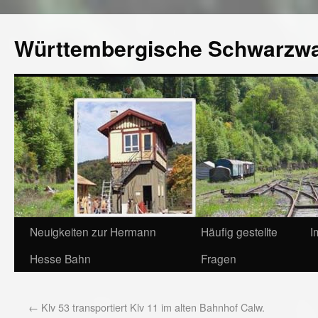
Württembergische Schwarzw
Neuigkeiten zur Hermann
Häufig gestellte
I
Hesse Bahn
Fragen
←
Klv 53 transportiert Klv 11 im alten Bahnhof Calw.