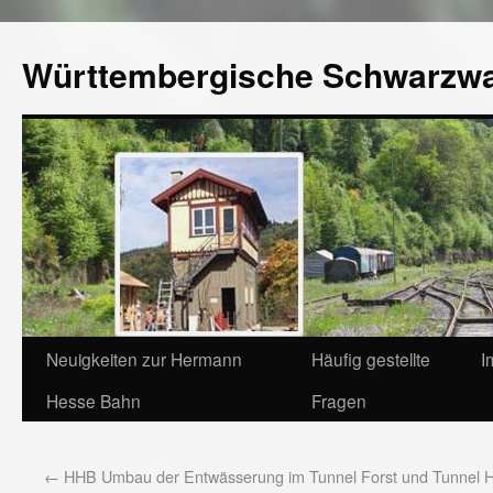
Württembergische Schwarzw
Neuigkeiten zur Hermann
Häufig gestellte
I
Hesse Bahn
Fragen
←
HHB Umbau der Entwässerung im Tunnel Forst und Tunnel H