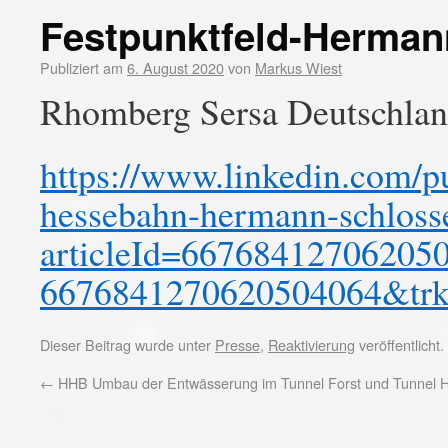
Festpunktfeld-Herma
Publiziert am
6. August 2020
von
Markus Wiest
Rhomberg Sersa Deutschla
https://www.linkedin.com/p
hessebahn-hermann-schloss
articleId=66768412706205
6676841270620504064&trk=p
Dieser Beitrag wurde unter
Presse
,
Reaktivierung
veröffentlicht
←
HHB Umbau der Entwässerung im Tunnel Forst und Tunnel H