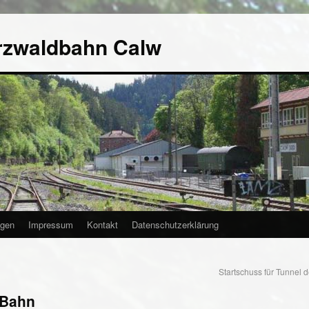
rzwaldbahn Calw
agen
Impressum
Kontakt
Datenschutzerklärung
Startschuss für Tunnel
-Bahn