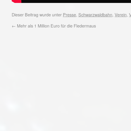
Dieser Beitrag wurde unter
Presse
,
Schwarzwaldbahn
,
Verein
,
V
←
Mehr als 1 Million Euro für die Fledermaus