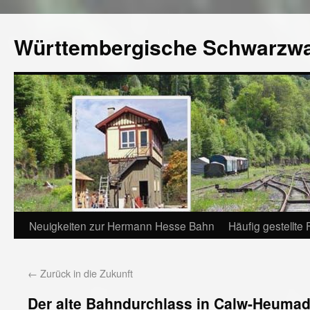
Württembergische Schwarzw
Neuigkeiten zur Hermann Hesse Bahn
Häufig gestellte
←
Zurück in die Zukunft
Der alte Bahndurchlass in Calw-Heumade