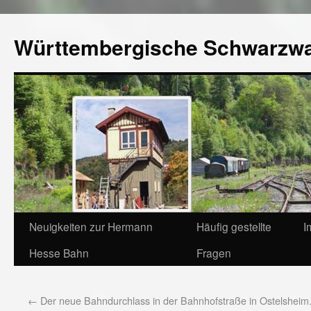
Württembergische Schwarzw
Neuigkeiten zur Hermann
Häufig gestellte
I
Hesse Bahn
Fragen
←
Der neue Bahndurchlass in der Bahnhofstraße in Ostelsheim