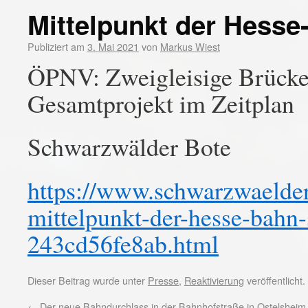
Mittelpunkt der Hesse
Publiziert am
3. Mai 2021
von
Markus Wiest
ÖPNV: Zweigleisige Brücke 
Gesamtprojekt im Zeitplan
Schwarzwälder Bote
https://www.schwarzwaelder-
mittelpunkt-der-hesse-bahn
243cd56fe8ab.html
Dieser Beitrag wurde unter
Presse
,
Reaktivierung
veröffentlicht
←
Der neue Bahndurchlass in der Bahnhofstraße in Ostelsheim