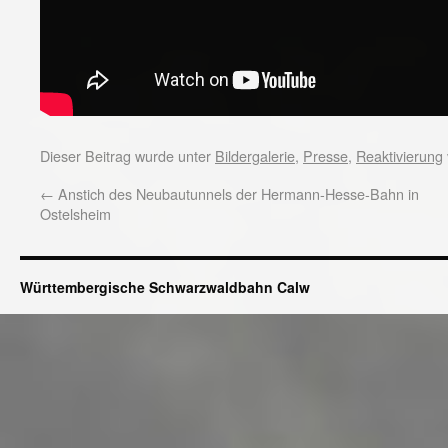
Dieser Beitrag wurde unter
Bildergalerie
,
Presse
,
Reaktivierung
←
Anstich des Neubautunnels der Hermann-Hesse-Bahn in
Ostelsheim
Württembergische Schwarzwaldbahn Calw