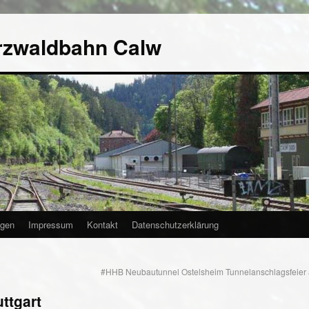
rzwaldbahn Calw
agen
Impressum
Kontakt
Datenschutzerklärung
#HHB Neubautunnel Ostelsheim Tunnelanschlagsfeier
ttgart