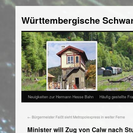
Württembergische Schwa
Neuigkeiten zur Hermann Hesse Bahn
Häufig gestellte Fr
←
Bürgermeister Faißt sieht Metropolexpress in weiter Ferne
Minister will Zug von Calw nach Stu