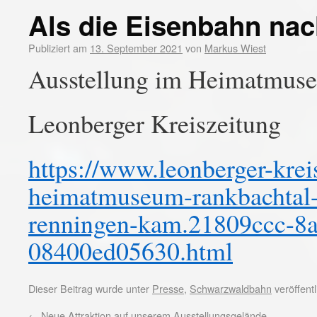
Als die Eisenbahn na
Publiziert am
13. September 2021
von
Markus Wiest
Ausstellung im Heimatmus
Leonberger Kreiszeitung
https://www.leonberger-krei
heimatmuseum-rankbachtal-
renningen-kam.21809ccc-8a
08400ed05630.html
Dieser Beitrag wurde unter
Presse
,
Schwarzwaldbahn
veröffent
←
Neue Attraktion auf unserem Ausstellungsgelände.