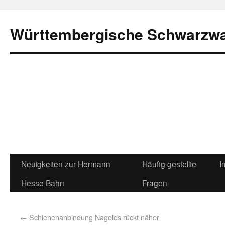
Württembergische Schwarzw
Neuigkeiten zur Hermann
Häufig gestellte
I
Hesse Bahn
Fragen
←
Schienenanbindung Nagolds rückt näher