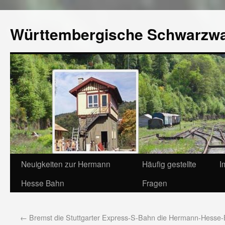
Württembergische Schwarzw
Neuigkeiten zur Hermann
Häufig gestellte
I
Hesse Bahn
Fragen
←
Bremst die Stuttgarter Express-S-Bahn die Hermann-Hesse