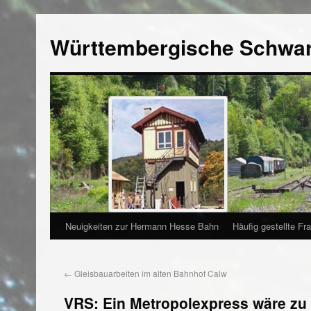
Württembergische Schwa
Neuigkeiten zur Hermann Hesse Bahn
Häufig gestellte Fr
←
Gleisbauarbeiten im alten Bahnhof Calw
VRS: Ein Metropolexpress wäre zu 