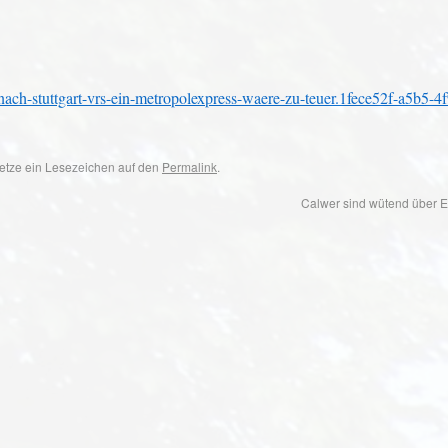
-nach-stuttgart-vrs-ein-metropolexpress-waere-zu-teuer.1fece52f-a5b5-4
 Setze ein Lesezeichen auf den
Permalink
.
Calwer sind wütend über 