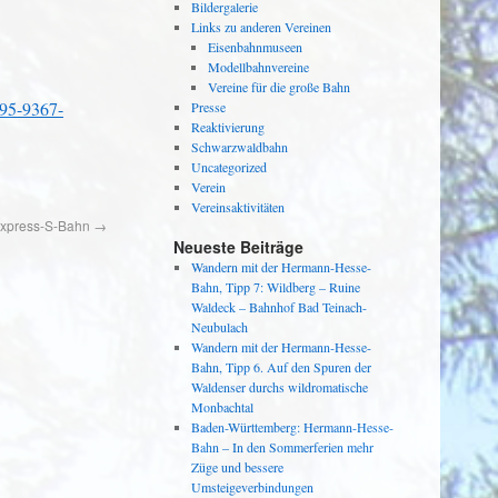
Bildergalerie
Links zu anderen Vereinen
Eisenbahnmuseen
Modellbahnvereine
Vereine für die große Bahn
f95-9367-
Presse
Reaktivierung
Schwarzwaldbahn
Uncategorized
Verein
Vereinsaktivitäten
Express-S-Bahn
→
Neueste Beiträge
Wandern mit der Hermann-Hesse-
Bahn, Tipp 7: Wildberg – Ruine
Waldeck – Bahnhof Bad Teinach-
Neubulach
Wandern mit der Hermann-Hesse-
Bahn, Tipp 6. Auf den Spuren der
Waldenser durchs wildromatische
Monbachtal
Baden-Württemberg: Hermann-Hesse-
Bahn – In den Sommerferien mehr
Züge und bessere
Umsteigeverbindungen