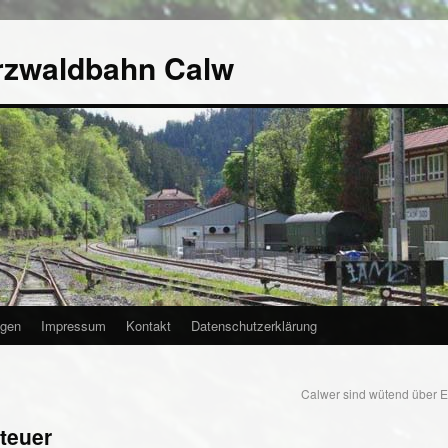
rzwaldbahn Calw
agen
Impressum
Kontakt
Datenschutzerklärung
Calwer sind wütend über 
teuer