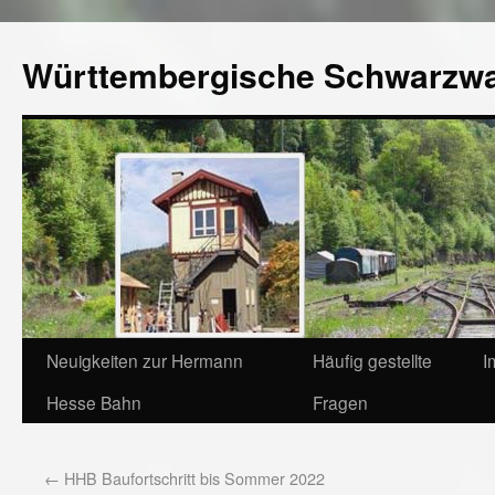
Württembergische Schwarzw
Neuigkeiten zur Hermann
Häufig gestellte
I
Hesse Bahn
Fragen
←
HHB Baufortschritt bis Sommer 2022