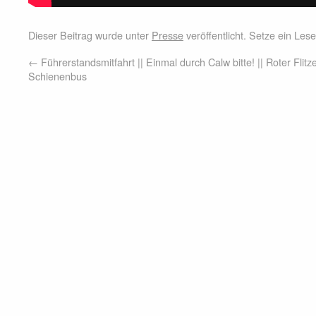
Dieser Beitrag wurde unter
Presse
veröffentlicht. Setze ein Le
←
Führerstandsmitfahrt || Einmal durch Calw bitte! || Roter Flitz
Schienenbus