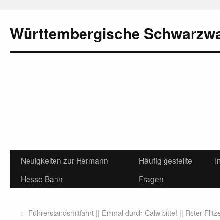
Württembergische Schwarzw
Neuigkeiten zur Hermann
Häufig gestellte
I
Hesse Bahn
Fragen
←
Führerstandsmitfahrt || Einmal durch Calw bitte! || Roter Flitz