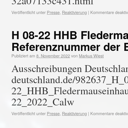
32a07133c431.html
Veröffentlicht unter
Presse
,
Reaktivierung
|
Kommentare deaktivi
H 08-22 HHB Flederm
Referenznummer der 
Publiziert am
8. November 2022
von
Markus Wiest
Ausschreibungen Deutschlan
deutschland.de/982637_H_
22_HHB_Fledermauseinha
22_2022_Calw
Veröffentlicht unter
Presse
,
Reaktivierung
|
Kommentare deaktivi