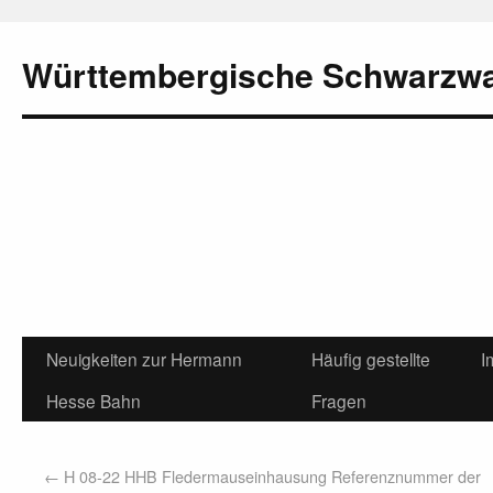
Württembergische Schwarzw
Neuigkeiten zur Hermann
Häufig gestellte
I
Hesse Bahn
Fragen
←
H 08-22 HHB Fledermauseinhausung Referenznummer der