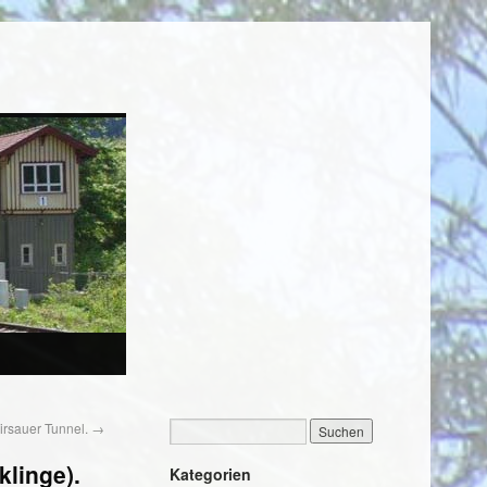
rsauer Tunnel.
→
linge).
Kategorien