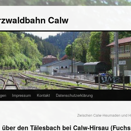
rzwaldbahn Calw
agen
Impressum
Kontakt
Datenschutzerklärung
Zwischen Calw-Heumaden und Hi
über den Tälesbach bei Calw-Hirsau (Fuchsk