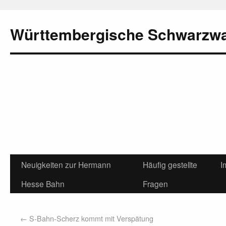
Württembergische Schwarzw
Neuigkeiten zur Hermann
Häufig gestellte
I
Hesse Bahn
Fragen
←
S-Bahn-Scherz kommt mit Verspätung