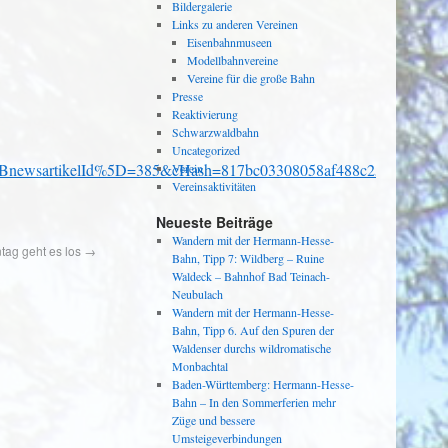
Bildergalerie
Links zu anderen Vereinen
Eisenbahnmuseen
Modellbahnvereine
Vereine für die große Bahn
Presse
Reaktivierung
Schwarzwaldbahn
Uncategorized
ewsartikelId%5D=385&cHash=817bc03308058af488c25746e54b5
Verein
Vereinsaktivitäten
Neueste Beiträge
Wandern mit der Hermann-Hesse-
ag geht es los
→
Bahn, Tipp 7: Wildberg – Ruine
Waldeck – Bahnhof Bad Teinach-
Neubulach
Wandern mit der Hermann-Hesse-
Bahn, Tipp 6. Auf den Spuren der
Waldenser durchs wildromatische
Monbachtal
Baden-Württemberg: Hermann-Hesse-
Bahn – In den Sommerferien mehr
Züge und bessere
Umsteigeverbindungen