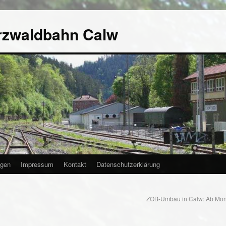
rzwaldbahn Calw
agen
Impressum
Kontakt
Datenschutzerklärung
ZOB-Umbau in Calw: Ab Mont