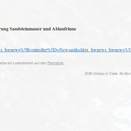
ung Sandsteinmauer und Ablaufrinne
_hwnews%5Bcontroller%5D=Newsartikel&tx_hwnews_hwnews%5Bn
 Setze ein Lesezeichen auf den
Permalink
.
ZOB-Umbau in Calw: Ab Mont