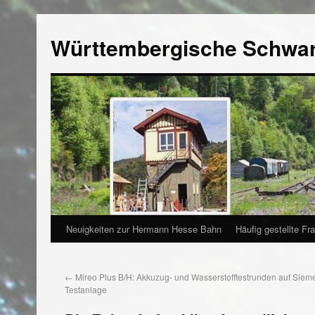
Württembergische Schwa
Neuigkeiten zur Hermann Hesse Bahn
Häufig gestellte Fr
←
Mireo Plus B/H: Akkuzug- und Wasserstofftestrunden auf Siem
Testanlage