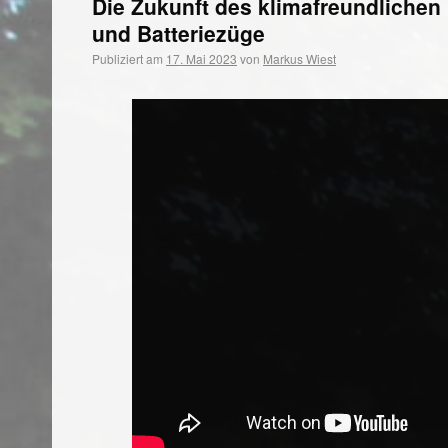
Die Zukunft des klimafreundlichen
und Batteriezüge
Publiziert am
17. Mai 2023
von
Markus Wiest