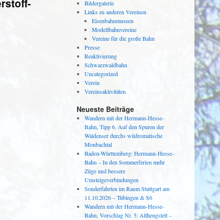
stoff-
Bildergalerie
Links zu anderen Vereinen
Eisenbahnmuseen
Modellbahnvereine
Vereine für die große Bahn
Presse
Reaktivierung
Schwarzwaldbahn
Uncategorized
Verein
Vereinsaktivitäten
Neueste Beiträge
Wandern mit der Hermann-Hesse-
Bahn, Tipp 6. Auf den Spuren der
Waldenser durchs wildromatische
Monbachtal
Baden-Württemberg: Hermann-Hesse-
Bahn – In den Sommerferien mehr
Züge und bessere
Umsteigeverbindungen
Sonderfahrten im Raum Stuttgart am
11.10.2026 – Tübingen & S6
Wandern mit der Hermann-Hesse-
Bahn, Vorschlag Nr. 5: Althengstett –