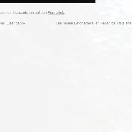
 Setze ein Lesezeichen auf den
Permalink
.
ens‘ Eisenbahn-
Die neuen Betonschwellen liegen bei Ostelshe