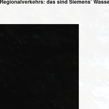
 Regionalverkehrs: das sind Siemens’ Wasser