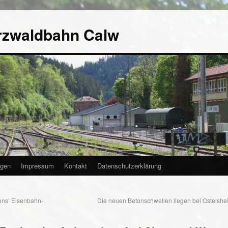
rzwaldbahn Calw
agen
Impressum
Kontakt
Datenschutzerklärung
ens‘ Eisenbahn-
Die neuen Betonschwellen liegen bei Ostelshe