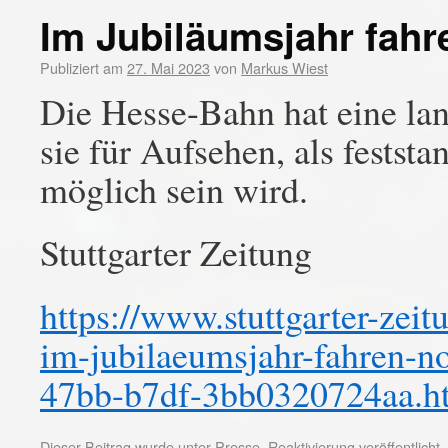
Im Jubiläumsjahr fahr
Publiziert am
27. Mai 2023
von
Markus Wiest
Die Hesse-Bahn hat eine lan
sie für Aufsehen, als feststa
möglich sein wird.
Stuttgarter Zeitung
https://www.stuttgarter-zei
im-jubilaeumsjahr-fahren-n
47bb-b7df-3bb0320724aa.h
Dieser Beitrag wurde unter
Presse
,
Reaktivierung
veröffentlicht