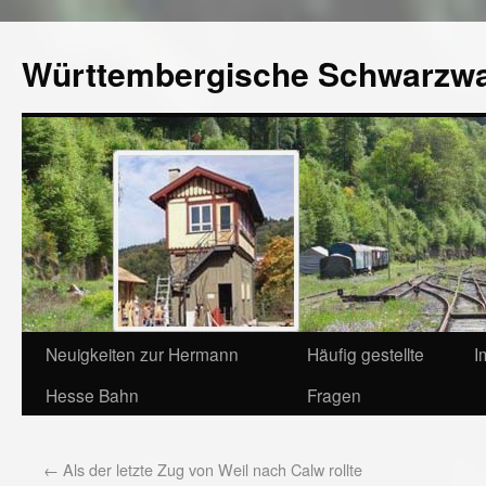
Württembergische Schwarzw
Neuigkeiten zur Hermann
Häufig gestellte
I
Hesse Bahn
Fragen
←
Als der letzte Zug von Weil nach Calw rollte