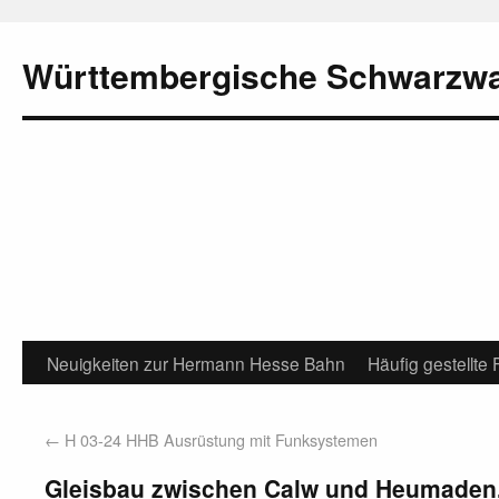
Württembergische Schwarzw
Neuigkeiten zur Hermann Hesse Bahn
Häufig gestellte
←
H 03-24 HHB Ausrüstung mit Funksystemen
Gleisbau zwischen Calw und Heumaden