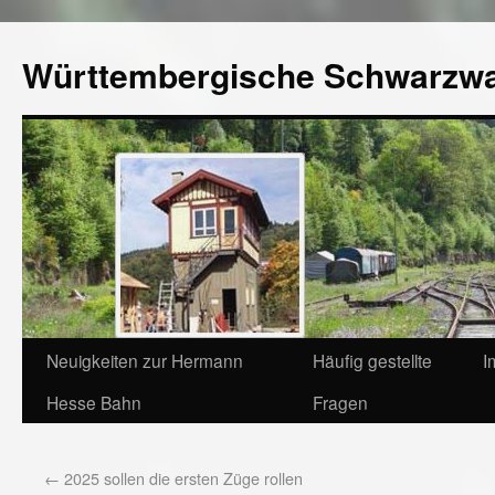
Württembergische Schwarzw
Neuigkeiten zur Hermann
Häufig gestellte
I
Hesse Bahn
Fragen
←
2025 sollen die ersten Züge rollen