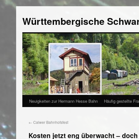
Württembergische Schwa
Neuigkeiten zur Hermann Hesse Bahn
Häufig gestellte Fr
←
Calwer Bahnhofsfest
Kosten jetzt eng überwacht – doch