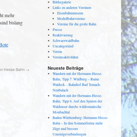
Bildergalerie
Links zu anderen Vereinen
Eisenbahnmuseen
cht mehr
Modellbahnvereine
sind bislang
Vereine für die große Bahn
Presse
Reaktivierung
Schwarzwaldbahn
Bote
Uncategorized
Verein
Vereinsaktivitäten
Neueste Beiträge
ann-Hesse-Bahn
→
Wandern mit der Hermann-Hesse-
Bahn, Tipp 7: Wildberg – Ruine
Waldeck – Bahnhof Bad Teinach-
Neubulach
Wandern mit der Hermann-Hesse-
Bahn, Tipp 6. Auf den Spuren der
Waldenser durchs wildromatische
Monbachtal
Baden-Württemberg: Hermann-Hesse-
Bahn – In den Sommerferien mehr
Züge und bessere
Umsteigeverbindungen